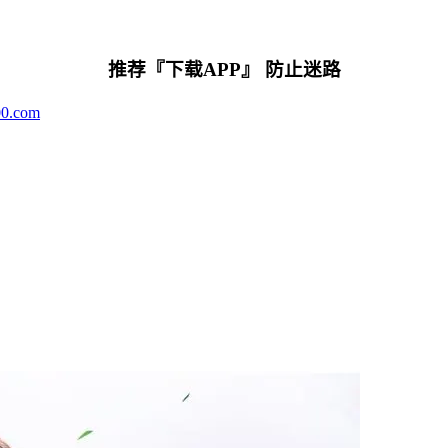
推荐『下载APP』 防止迷路
00.com