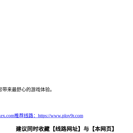
您带来最舒心的游戏体验。
kex.com
推荐线路：
https://www.plov9r.com
建议同时收藏【线路网址】与【本网页】