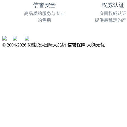
© 2004-
2026
K8凯发-国际大品牌 信誉保障 大额无忧