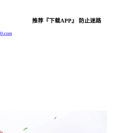
推荐『下载APP』 防止迷路
00.com