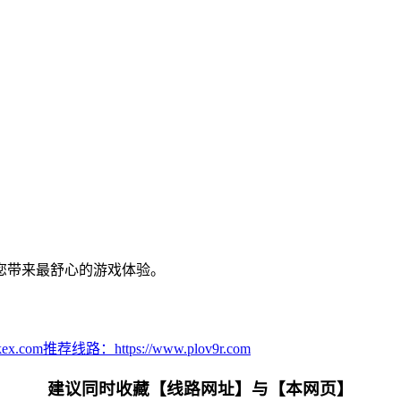
您带来最舒心的游戏体验。
kex.com
推荐线路：
https://www.plov9r.com
建议同时收藏【线路网址】与【本网页】