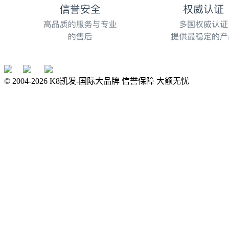
© 2004-
2026
K8凯发-国际大品牌 信誉保障 大额无忧